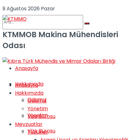
9 Ağustos 2026 Pazar
KTMMOB Makina Mühendisleri
No Result
Odası
View All Result
Anasayfa
Hakkımızda
Anasayfa
Hakkımızda
Odamız
Odamız
Yönetim
Yönetim
Vize Bürosu
Mevzuatlar
Vize Bürosu
Tüzükler
Asgari Ücret ve Esasları Yönetmeliği