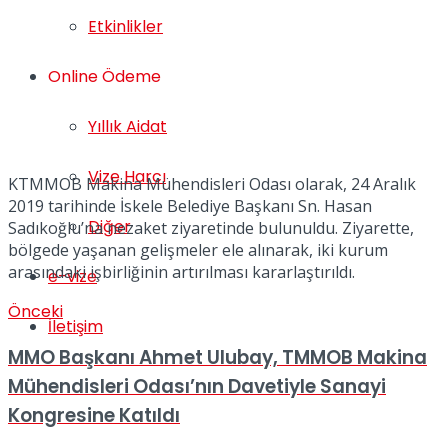
Etkinlikler
Online Ödeme
Yıllık Aidat
Vize Harcı
KTMMOB Makina Mühendisleri Odası olarak, 24 Aralık
2019 tarihinde İskele Belediye Başkanı Sn. Hasan
Diğer
Sadıkoğlu’na nezaket ziyaretinde bulunuldu. Ziyarette,
bölgede yaşanan gelişmeler ele alınarak, iki kurum
arasındaki işbirliğinin artırılması kararlaştırıldı.
e-vize
Önceki
İletişim
MMO Başkanı Ahmet Ulubay, TMMOB Makina
Mühendisleri Odası’nın Davetiyle Sanayi
Kongresine Katıldı