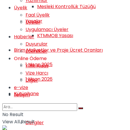
Yazılımlar
Mesleki Kontrollük Tüzüğü
Üyelik
Faal Üyelik
Yasalar
Üyeler
Uygulamacı Üyeler
KTMMOB Yasası
Haberler
Duyurular
Birim Maliyetler ve Proje Ücret Oranları
Etkinlikler
Online Ödeme
1 Nisan 2025
Yıllık Aidat
Vize Harcı
1 Nisan 2026
Diğer
e-vize
Kütüphane
İletişim
Belgeler
No Result
View All Result
Dergiler