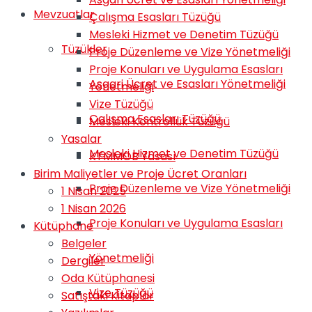
Mevzuatlar
Çalışma Esasları Tüzüğü
Mesleki Hizmet ve Denetim Tüzüğü
Tüzükler
Proje Düzenleme ve Vize Yönetmeliği
Proje Konuları ve Uygulama Esasları
Asgari Ücret ve Esasları Yönetmeliği
Yönetmeliği
Vize Tüzüğü
Çalışma Esasları Tüzüğü
Mesleki Kontrollük Tüzüğü
Yasalar
Mesleki Hizmet ve Denetim Tüzüğü
KTMMOB Yasası
Birim Maliyetler ve Proje Ücret Oranları
Proje Düzenleme ve Vize Yönetmeliği
1 Nisan 2025
1 Nisan 2026
Proje Konuları ve Uygulama Esasları
Kütüphane
Belgeler
Yönetmeliği
Dergiler
Oda Kütüphanesi
Vize Tüzüğü
Satıştaki Kitaplar