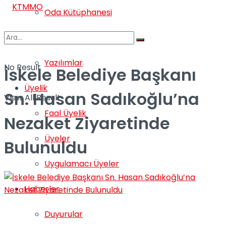
Oda Kütüphanesi
Satıştaki Kitaplar
Yazılımlar
No Result
İskele Belediye Başkanı
Üyelik
Sn. Hasan Sadıkoğlu’na
View All Result
Faal Üyelik
Nezaket Ziyaretinde
Üyeler
Bulunuldu
Uygulamacı Üyeler
Haberler
Duyurular