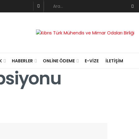
K
HABERLER
ONLINE ÖDEME
E-VIZE
İLETIŞIM
psiyonu