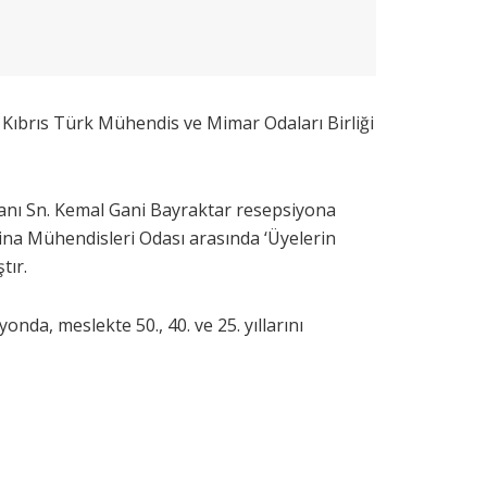
 Kıbrıs Türk Mühendis ve Mimar Odaları Birliği
nı Sn. Kemal Gani Bayraktar resepsiyona
kina Mühen
disleri Odası arasında ‘Üyelerin
tır.
da, meslekte 50., 40. ve 25. yıllarını