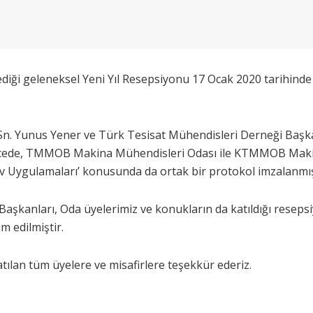
ediği geleneksel Yeni Yıl Resepsiyonu 17 Ocak 2020 tarihinde
. Yunus Yener ve Türk Tesisat Mühendisleri Derneği Başka
ca gecede, TMMOB Makina Mühendisleri Odası ile KTMMOB Ma
v Uygulamaları’ konusunda da ortak bir protokol imzalanmış
anları, Oda üyelerimiz ve konukların da katıldığı resepsiyon
m edilmiştir.
tılan tüm üyelere ve misafirlere teşekkür ederiz.