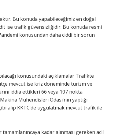
ktır. Bu konuda yapabileceğimiz en doğal
t ise trafik güvensizliğidir. Bu konuda resmi
ği Pandemi konusundan daha ciddi bir sorun
pılacağı konusundaki açıklamalar Trafikte
r bütçe mevcut ise kriz döneminde turizm ve
ını iddia ettikleri 66 veya 107 nokta
 Makina Mühendisleri Odası’nın yaptığı
gibi alıp KKTC’de uygulatmak mevcut trafik ile
ar tamamlanıncaya kadar alınması gereken acil