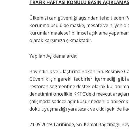
TRAFİK HAFTASI KONULU BASIN AÇIKLAMAS
Ülkemizi can güvenliği açısından tehdit eden
korunma usulü de maske, mesafe ve hijyen olduğ
kurumlar maalesef bilimsel açıklama yapamamışl
olarak karşımıza çıkmaktadır.
Yapılan Açıklamalarda;
Bayındırlık ve Ulaştırma Bakanı Sn. Resmiye C
Güvenlik için gerekli tedbirleri içermediği gibi
restoran segmentine destek olarak kullanılması
denetimini öncelikle KKTC’deki mevcut araçlar
çalışmada sadece ağır kusur nedeni olabilecek 
doku uyuşmazlığı yaratacak ve ciddi şekilde i
21.09.2019 Tarihinde, Sn. Kemal Bağzıbağlı Be