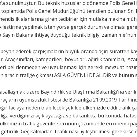
kan’a sunulmuştur. Bu teknik hususlar o dönemde Polis Gen
 toplantıda Polis Genel Müdürlüğü’nü temsilen bulunan Sn. H
dislik alanlarına giren tedbirler için mutlaka makina mühen
e iyileştirme yapılmak isteniyorsa gerçek durum ve olması g
mda Sayın Bakana ihtiyaç duyduğu teknik bilgiyi zaman mefh
 beyan ederek çarpışmaların büyük oranda aşırı süratten ka
 Araç sınıfları, kategorileri, boyutları, ağırlık tanımları, Az
emleri belirlenmeden ve uygulanması için gerekli mevzuat ha
n aracın trafiğe çıkması ASLA GÜVENLİ DEĞİLDİR ve bunun 
yasallaşmak üzere Bayındırlık ve Ulaştırma Bakanlığı’na ver
raçların uyumsuzluk listesi de Bakanlığa 21.09.2019 Tarihinde 
ır faciaya neden olabilecek şekilde ülkemizde ciddi trafik çar
lığa verdiğimizi açıklayacağız ve bakanlıkta bu konuda hatas
ki ülkemizin trafik güvenlik sorunun çözümünde en önemli pa
rdik. Geç kalmadan Trafik nasıl iyileştirilmesi gerekirse el bi