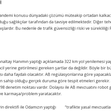
I
 Pandemi konusu dünyadaki çözümü müteakip ortadan kalkaca
u sağlıkçılar tarafından da tavsiye edilmektedir. Diğer tehdi
ardır. Bu nedenle de trafik güvensizliği riski ve süreklili
analtay Hanımın yaptığı açıklamada 322 km yol yenilemesi ya
 acil yerine getirilmesi gereken şartlar da değildir. Böyle bi
 daha faydalı olacaktır. AB regülasyonlarına göre yapacaklar
ın sahip olduğu gerçek duruma göre tespit etmeleri gerekir.
98 denetim noktası vardır. Dolayısı ile AB mevzuatını robot 
lave karmaşa/problem yaratacaktır.
yin direktifi ile Odamızın yaptığı “trafikte yasal mevzuatl