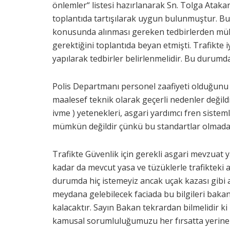
önlemler“ listesi hazırlanarak Sn. Tolga Ata
toplantıda tartışılarak uygun bulunmuştur. Bu
konusunda alınması gereken tedbirlerden mühen
gerektiğini toplantıda beyan etmişti. Trafikt
yapılarak tedbirler belirlenmelidir. Bu duru
Polis Departmanı personel zaafiyeti olduğunu
maalesef teknik olarak geçerli nedenler değildir.
ivme ) yetenekleri, asgari yardımcı fren sist
mümkün değildir çünkü bu standartlar olmada
Trafikte Güvenlik için gerekli asgari mevzuat 
kadar da mevcut yasa ve tüzüklerle trafikteki a
durumda hiç istemeyiz ancak uçak kazası gibi ağ
meydana gelebilecek faciada bu bilgileri bakan
kalacaktır. Sayın Bakan tekrardan bilmelidir 
kamusal sorumluluğumuzu her fırsatta yerine geti