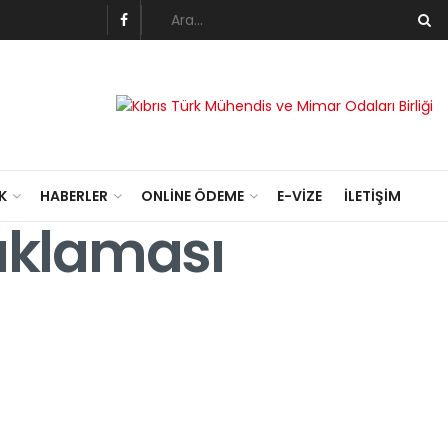
K
HABERLER
ONLINE ÖDEME
E-VIZE
İLETIŞIM
çıklaması