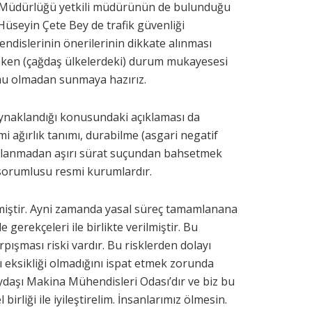
el Müdürlüğü yetkili müdürünün de bulunduğu
üseyin Çete Bey de trafik güvenliği
dislerinin önerilerinin dikkate alınması
ereken (çağdaş ülkelerdeki) durum mukayesesi
umu olmadan sunmaya hazırız.
ynaklandığı konusundaki açıklaması da
ami ağırlık tanımı, durabilme (asgari negatif
zırlanmadan aşırı sürat suçundan bahsetmek
sorumlusu resmi kurumlardır.
ilmiştir. Ayni zamanda yasal süreç tamamlanana
gerekçeleri ile birlikte verilmiştir. Bu
pışması riski vardır. Bu risklerden dolayı
ı eksikliği olmadığını ispat etmek zorunda
ydaşı Makina Mühendisleri Odası’dır ve biz bu
rliği ile iyileştirelim. İnsanlarımız ölmesin.