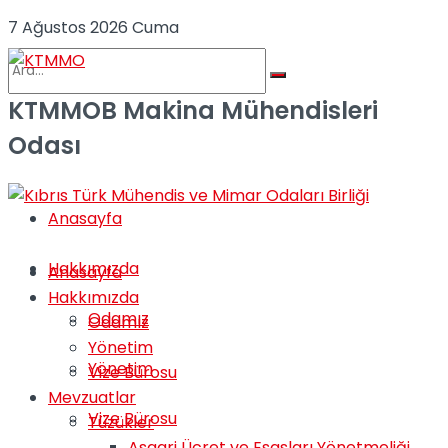
7 Ağustos 2026 Cuma
KTMMOB Makina Mühendisleri
No Result
Odası
View All Result
Anasayfa
Hakkımızda
Anasayfa
Hakkımızda
Odamız
Odamız
Yönetim
Yönetim
Vize Bürosu
Mevzuatlar
Vize Bürosu
Tüzükler
Asgari Ücret ve Esasları Yönetmeliği