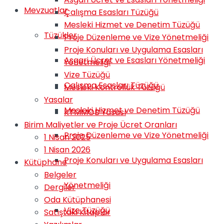
Mevzuatlar
Çalışma Esasları Tüzüğü
Mesleki Hizmet ve Denetim Tüzüğü
Tüzükler
Proje Düzenleme ve Vize Yönetmeliği
Proje Konuları ve Uygulama Esasları
Asgari Ücret ve Esasları Yönetmeliği
Yönetmeliği
Vize Tüzüğü
Çalışma Esasları Tüzüğü
Mesleki Kontrollük Tüzüğü
Yasalar
Mesleki Hizmet ve Denetim Tüzüğü
KTMMOB Yasası
Birim Maliyetler ve Proje Ücret Oranları
Proje Düzenleme ve Vize Yönetmeliği
1 Nisan 2025
1 Nisan 2026
Proje Konuları ve Uygulama Esasları
Kütüphane
Belgeler
Yönetmeliği
Dergiler
Oda Kütüphanesi
Vize Tüzüğü
Satıştaki Kitaplar