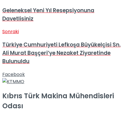
Geleneksel Yeni Yıl Resepsiyonuna
Davetlisiniz
Sonraki
Türkiye Cumhuriyeti Lefkoşa Büyükelçisi Sn.
Ali Murat Başçeri’ye Nezaket Ziyaretinde
Bulunuldu
Facebook
Kıbrıs Türk Makina Mühendisleri
Odası