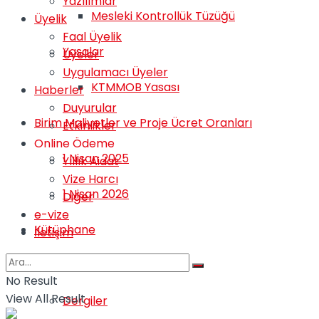
Yazılımlar
Mesleki Kontrollük Tüzüğü
Üyelik
Faal Üyelik
Yasalar
Üyeler
Uygulamacı Üyeler
KTMMOB Yasası
Haberler
Duyurular
Birim Maliyetler ve Proje Ücret Oranları
Etkinlikler
Online Ödeme
1 Nisan 2025
Yıllık Aidat
Vize Harcı
1 Nisan 2026
Diğer
e-vize
Kütüphane
İletişim
Belgeler
No Result
View All Result
Dergiler