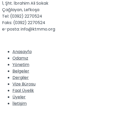
1, Şht. İbrahim Ali Sokak
Çağlayan, Lefkoşa
Tel: (0392) 2270524
Faks: (0392) 2270524
e-posta: info@ktmmo.org
Anasayfa
Odamız
Yönetim
Belgeler
Dergiler
Vize Bürosu
Faal Üyelik
Üyeler
İletişim