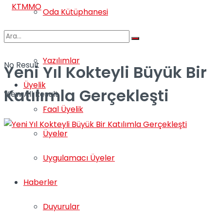
Oda Kütüphanesi
Satıştaki Kitaplar
Yazılımlar
No Result
Yeni Yıl Kokteyli Büyük Bir
Üyelik
Katılımla Gerçekleşti
View All Result
Faal Üyelik
Üyeler
Uygulamacı Üyeler
Haberler
Duyurular