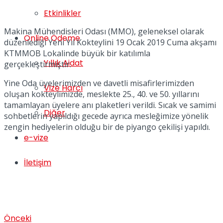
Etkinlikler
Makina Mühendisleri Odası (MMO), geleneksel olarak
Online Ödeme
düzenlediği Yeni Yıl Kokteylini 19 Ocak 2019 Cuma akşamı
KTMMOB Lokalinde büyük bir katılımla
Yıllık Aidat
gerçekleştirmiştir.
Yine Oda üyelerimizden ve davetli misafirlerimizden
Vize Harcı
oluşan kokteylimizde, meslekte 25., 40. ve 50. yıllarını
tamamlayan üyelere anı plaketleri verildi. Sıcak ve samimi
Diğer
sohbetlerin yapıldığı gecede ayrıca mesleğimize yönelik
zengin hediyelerin olduğu bir de piyango çekilişi yapıldı.
e-vize
İletişim
Önceki